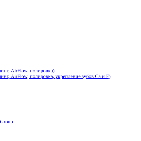
инг, AirFlow, полировка)
инг, AirFlow, полировка, укрепление зубов Ca и F)
 Group