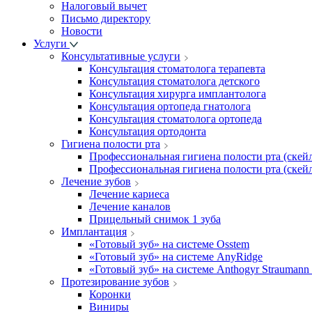
Налоговый вычет
Письмо директору
Новости
Услуги
Консультативные услуги
Консультация стоматолога терапевта
Консультация стоматолога детского
Консультация хирурга имплантолога
Консультация ортопеда гнатолога
Консультация стоматолога ортопеда
Консультация ортодонта
Гигиена полости рта
Профессиональная гигиена полости рта (скейл
Профессиональная гигиена полости рта (скейл
Лечение зубов
Лечение кариеса
Лечение каналов
Прицельный снимок 1 зуба
Имплантация
«Готовый зуб» на системе Osstem
«Готовый зуб» на системе AnyRidge
«Готовый зуб» на системе Anthogyr Straumann
Протезирование зубов
Коронки
Виниры