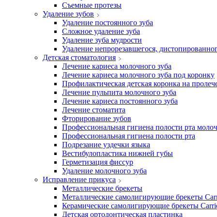
Съемные протезы
Удаление зубов
Удаление постоянного зуба
Сложное удаление зуба
Удаление зуба мудрости
Удаление непрорезавшегося, дистопированног
Детская стоматология
Лечение кариеса молочного зуба
Лечение кариеса молочного зуба под коронку
Профилактическая детская коронка на пролеч
Лечение пульпита молочного зуба
Лечение кариеса постоянного зуба
Лечение стоматита
Фторирование зубов
Профессиональная гигиена полости рта мол
Профессиональная гигиена полости рта
Подрезание уздечки языка
Вестибулопластика нижней губы
Герметизация фиссур
Удаление молочного зуба
Исправление прикуса
Металлические брекеты
Металлические самолигирующие брекеты Carr
Керамические самолигирующие брекеты Carrie
Детская ортодонтическая пластинка