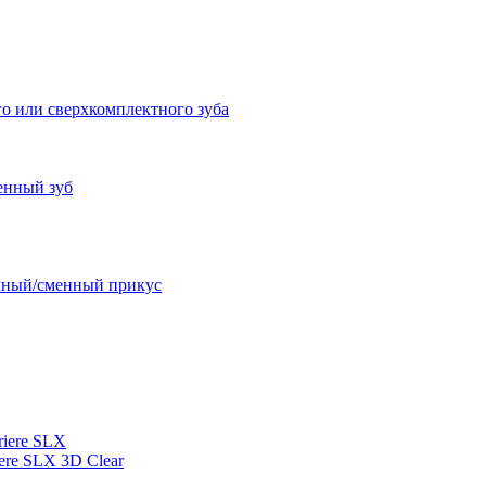
о или сверхкомплектного зуба
енный зуб
очный/сменный прикус
iere SLX
re SLX 3D Clear