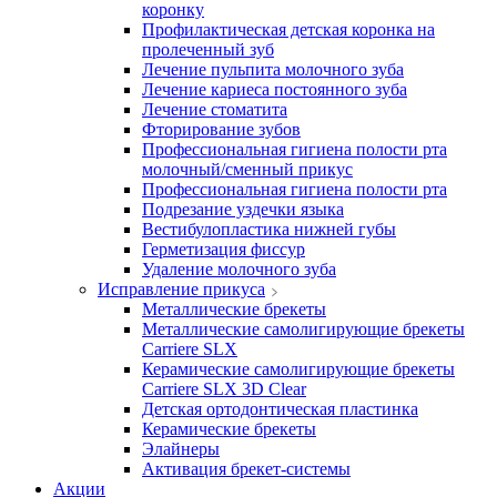
коронку
Профилактическая детская коронка на
пролеченный зуб
Лечение пульпита молочного зуба
Лечение кариеса постоянного зуба
Лечение стоматита
Фторирование зубов
Профессиональная гигиена полости рта
молочный/сменный прикус
Профессиональная гигиена полости рта
Подрезание уздечки языка
Вестибулопластика нижней губы
Герметизация фиссур
Удаление молочного зуба
Исправление прикуса
Металлические брекеты
Металлические самолигирующие брекеты
Carriere SLX
Керамические самолигирующие брекеты
Carriere SLX 3D Clear
Детская ортодонтическая пластинка
Керамические брекеты
Элайнеры
Активация брекет-системы
Акции