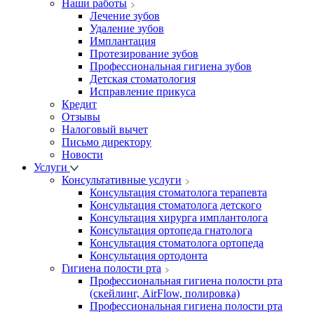
Наши работы
Лечение зубов
Удаление зубов
Имплантация
Протезирование зубов
Профессиональная гигиена зубов
Детская стоматология
Исправление прикуса
Кредит
Отзывы
Налоговый вычет
Письмо директору
Новости
Услуги
Консультативные услуги
Консультация стоматолога терапевта
Консультация стоматолога детского
Консультация хирурга имплантолога
Консультация ортопеда гнатолога
Консультация стоматолога ортопеда
Консультация ортодонта
Гигиена полости рта
Профессиональная гигиена полости рта
(скейлинг, AirFlow, полировка)
Профессиональная гигиена полости рта