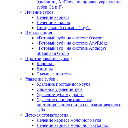
(скейлинг, AirFlow, полировка, укрепление
зубов Ca и F)
Лечение зубов
Лечение кариеса
Лечение каналов
Прицельный снимок 1 зуба
Имплантация
«Готовый зуб» на системе Osstem
«Готовый зуб» на системе AnyRidge
«Готовый зуб» на системе Anthogyr
Straumann Group
Протезирование зубов
Коронки
Виниры
Съемные протезы
Удаление зубов
Удаление постоянного зуба
Сложное удаление зуба
Удаление зуба мудрости
Удаление непрорезавшегося,
дистопированного или сверхкомплектного
зуба
Детская стоматология
Лечение кариеса молочного зуба
Лечение кариеса молочного зуба под