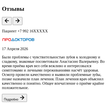
Отзывы
Пациент +7 992 16XXXXX
17 Апреля 2026
1
Были проблемы с чувствительностью зубов к холодному и
Н
сладкому, знакомые посоветовали Анастасию Валерьевну. Во
К
время приёма врач вел себя вежливо и интересовался
д
симптомами и личными переживаниями насчёт здоровья.
Осмотр провели качественно и выявили проблемные зубы,
В
позже назначили план лечения. План лечения врач объяснил
с
качественно и понятно. Общее впечатление о приёме крайне
с
положительное.
р
И
л
Подробно