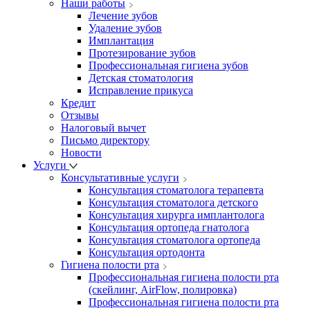
Наши работы
Лечение зубов
Удаление зубов
Имплантация
Протезирование зубов
Профессиональная гигиена зубов
Детская стоматология
Исправление прикуса
Кредит
Отзывы
Налоговый вычет
Письмо директору
Новости
Услуги
Консультативные услуги
Консультация стоматолога терапевта
Консультация стоматолога детского
Консультация хирурга имплантолога
Консультация ортопеда гнатолога
Консультация стоматолога ортопеда
Консультация ортодонта
Гигиена полости рта
Профессиональная гигиена полости рта
(скейлинг, AirFlow, полировка)
Профессиональная гигиена полости рта