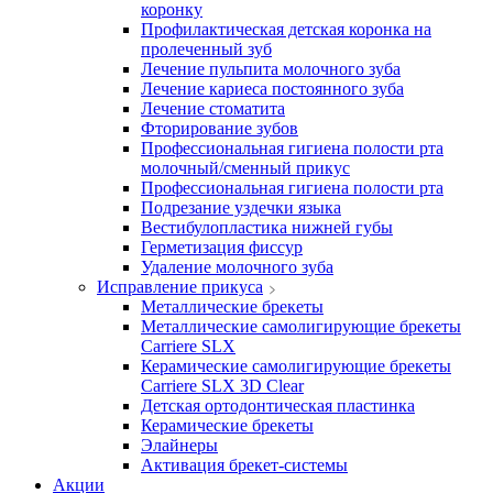
коронку
Профилактическая детская коронка на
пролеченный зуб
Лечение пульпита молочного зуба
Лечение кариеса постоянного зуба
Лечение стоматита
Фторирование зубов
Профессиональная гигиена полости рта
молочный/сменный прикус
Профессиональная гигиена полости рта
Подрезание уздечки языка
Вестибулопластика нижней губы
Герметизация фиссур
Удаление молочного зуба
Исправление прикуса
Металлические брекеты
Металлические самолигирующие брекеты
Carriere SLX
Керамические самолигирующие брекеты
Carriere SLX 3D Clear
Детская ортодонтическая пластинка
Керамические брекеты
Элайнеры
Активация брекет-системы
Акции