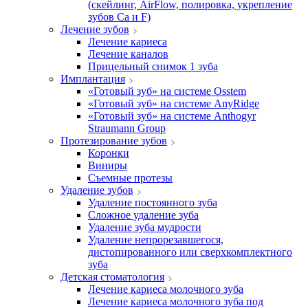
(скейлинг, AirFlow, полировка, укрепление
зубов Ca и F)
Лечение зубов
Лечение кариеса
Лечение каналов
Прицельный снимок 1 зуба
Имплантация
«Готовый зуб» на системе Osstem
«Готовый зуб» на системе AnyRidge
«Готовый зуб» на системе Anthogyr
Straumann Group
Протезирование зубов
Коронки
Виниры
Съемные протезы
Удаление зубов
Удаление постоянного зуба
Сложное удаление зуба
Удаление зуба мудрости
Удаление непрорезавшегося,
дистопированного или сверхкомплектного
зуба
Детская стоматология
Лечение кариеса молочного зуба
Лечение кариеса молочного зуба под