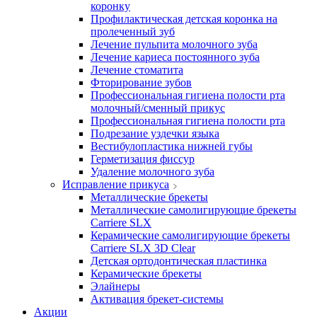
коронку
Профилактическая детская коронка на
пролеченный зуб
Лечение пульпита молочного зуба
Лечение кариеса постоянного зуба
Лечение стоматита
Фторирование зубов
Профессиональная гигиена полости рта
молочный/сменный прикус
Профессиональная гигиена полости рта
Подрезание уздечки языка
Вестибулопластика нижней губы
Герметизация фиссур
Удаление молочного зуба
Исправление прикуса
Металлические брекеты
Металлические самолигирующие брекеты
Carriere SLX
Керамические самолигирующие брекеты
Carriere SLX 3D Clear
Детская ортодонтическая пластинка
Керамические брекеты
Элайнеры
Активация брекет-системы
Акции