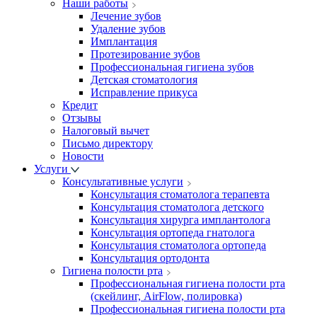
Наши работы
Лечение зубов
Удаление зубов
Имплантация
Протезирование зубов
Профессиональная гигиена зубов
Детская стоматология
Исправление прикуса
Кредит
Отзывы
Налоговый вычет
Письмо директору
Новости
Услуги
Консультативные услуги
Консультация стоматолога терапевта
Консультация стоматолога детского
Консультация хирурга имплантолога
Консультация ортопеда гнатолога
Консультация стоматолога ортопеда
Консультация ортодонта
Гигиена полости рта
Профессиональная гигиена полости рта
(скейлинг, AirFlow, полировка)
Профессиональная гигиена полости рта