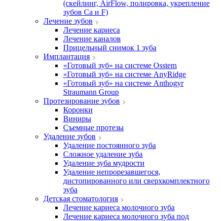
(скейлинг, AirFlow, полировка, укрепление
зубов Ca и F)
Лечение зубов
Лечение кариеса
Лечение каналов
Прицельный снимок 1 зуба
Имплантация
«Готовый зуб» на системе Osstem
«Готовый зуб» на системе AnyRidge
«Готовый зуб» на системе Anthogyr
Straumann Group
Протезирование зубов
Коронки
Виниры
Съемные протезы
Удаление зубов
Удаление постоянного зуба
Сложное удаление зуба
Удаление зуба мудрости
Удаление непрорезавшегося,
дистопированного или сверхкомплектного
зуба
Детская стоматология
Лечение кариеса молочного зуба
Лечение кариеса молочного зуба под