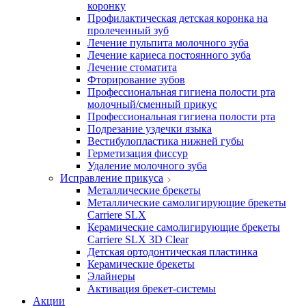
коронку
Профилактическая детская коронка на
пролеченный зуб
Лечение пульпита молочного зуба
Лечение кариеса постоянного зуба
Лечение стоматита
Фторирование зубов
Профессиональная гигиена полости рта
молочный/сменный прикус
Профессиональная гигиена полости рта
Подрезание уздечки языка
Вестибулопластика нижней губы
Герметизация фиссур
Удаление молочного зуба
Исправление прикуса
Металлические брекеты
Металлические самолигирующие брекеты
Carriere SLX
Керамические самолигирующие брекеты
Carriere SLX 3D Clear
Детская ортодонтическая пластинка
Керамические брекеты
Элайнеры
Активация брекет-системы
Акции