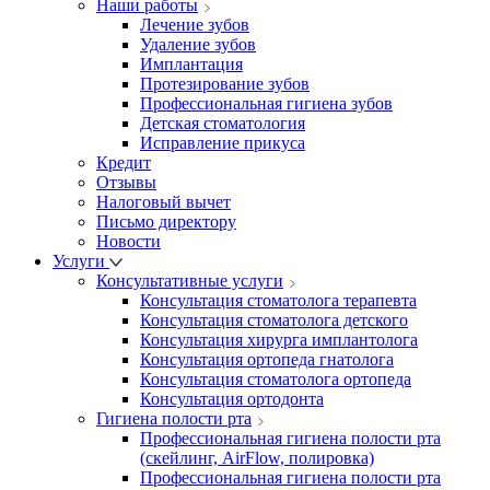
Наши работы
Лечение зубов
Удаление зубов
Имплантация
Протезирование зубов
Профессиональная гигиена зубов
Детская стоматология
Исправление прикуса
Кредит
Отзывы
Налоговый вычет
Письмо директору
Новости
Услуги
Консультативные услуги
Консультация стоматолога терапевта
Консультация стоматолога детского
Консультация хирурга имплантолога
Консультация ортопеда гнатолога
Консультация стоматолога ортопеда
Консультация ортодонта
Гигиена полости рта
Профессиональная гигиена полости рта
(скейлинг, AirFlow, полировка)
Профессиональная гигиена полости рта