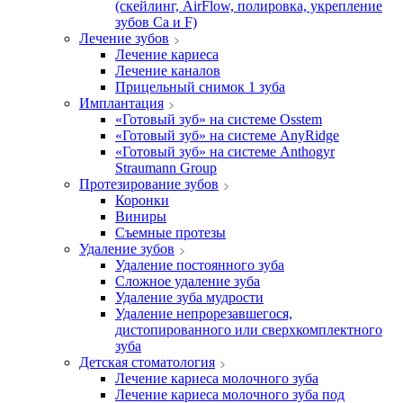
(скейлинг, AirFlow, полировка, укрепление
зубов Ca и F)
Лечение зубов
Лечение кариеса
Лечение каналов
Прицельный снимок 1 зуба
Имплантация
«Готовый зуб» на системе Osstem
«Готовый зуб» на системе AnyRidge
«Готовый зуб» на системе Anthogyr
Straumann Group
Протезирование зубов
Коронки
Виниры
Съемные протезы
Удаление зубов
Удаление постоянного зуба
Сложное удаление зуба
Удаление зуба мудрости
Удаление непрорезавшегося,
дистопированного или сверхкомплектного
зуба
Детская стоматология
Лечение кариеса молочного зуба
Лечение кариеса молочного зуба под