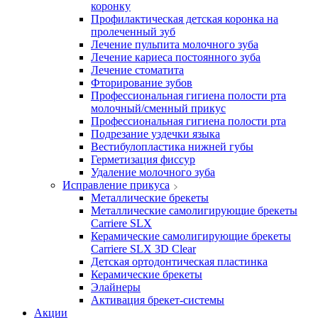
коронку
Профилактическая детская коронка на
пролеченный зуб
Лечение пульпита молочного зуба
Лечение кариеса постоянного зуба
Лечение стоматита
Фторирование зубов
Профессиональная гигиена полости рта
молочный/сменный прикус
Профессиональная гигиена полости рта
Подрезание уздечки языка
Вестибулопластика нижней губы
Герметизация фиссур
Удаление молочного зуба
Исправление прикуса
Металлические брекеты
Металлические самолигирующие брекеты
Carriere SLX
Керамические самолигирующие брекеты
Carriere SLX 3D Clear
Детская ортодонтическая пластинка
Керамические брекеты
Элайнеры
Активация брекет-системы
Акции