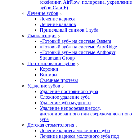
(скейлинг, AirFlow, полировка, укрепление
зубов Ca и F)
Лечение зубов
Лечение кариеса
Лечение каналов
Прицельный снимок 1 зуба
Имплантация
«Готовый зуб» на системе Osstem
«Готовый зуб» на системе AnyRidge
«Готовый зуб» на системе Anthogyr
Straumann Group
Протезирование зубов
Коронки
Виниры
Съемные протезы
Удаление зубов
Удаление постоянного зуба
Сложное удаление зуба
Удаление зуба мудрости
Удаление непрорезавшегося,
дистопированного или сверхкомплектного
зуба
Детская стоматология
Лечение кариеса молочного зуба
Лечение кариеса молочного зуба под