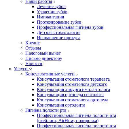
Наши работы
Лечение зубов
Удаление зубов
Имплантация
Протезирование зубов
Профессиональная гигиена зубов
Детская стоматология
Исправление прикуса
Кредит
Отзывы
Налоговый вычет
Письмо директору
Новости
Услуги
Консультативные услуги
Консультация стоматолога терапевта
Консультация стоматолога детского
Консультация хирурга имплантолога
Консультация ортопеда гнатолога
Консультация стоматолога ортопеда
Консультация ортодонта
Гигиена полости рта
Профессиональная гигиена полости рта
(скейлинг, AirFlow, полировка)
Профессиональная гигиена полости рта