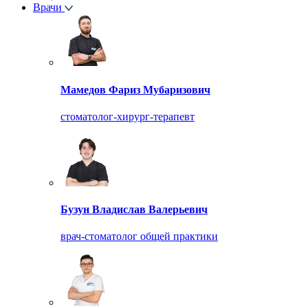
Врачи
Мамедов Фариз Мубаризович
стоматолог-хирург-терапевт
Бузун Владислав Валерьевич
врач-стоматолог общей практики