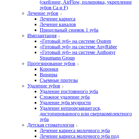
(скейлинг, AirFlow, полировка, укрепление
зубов Ca и F)
Лечение зубов
Лечение кариеса
Лечение каналов
Прицельный снимок 1 зуба
Имплантация
«Готовый зуб» на системе Osstem
«Готовый зуб» на системе AnyRidge
«Готовый зуб» на системе Anthogyr
Straumann Group
Протезирование зубов
Коронки
Виниры
Съемные протезы
Удаление зубов
Удаление постоянного зуба
Сложное удаление зуба
Удаление зуба мудрости
Удаление непрорезавшегося,
дистопированного или сверхкомплектного
зуба
Детская стоматология
Лечение кариеса молочного зуба
Лечение кариеса молочного зуба под