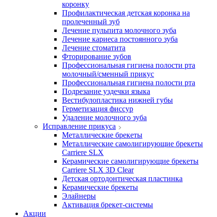
коронку
Профилактическая детская коронка на
пролеченный зуб
Лечение пульпита молочного зуба
Лечение кариеса постоянного зуба
Лечение стоматита
Фторирование зубов
Профессиональная гигиена полости рта
молочный/сменный прикус
Профессиональная гигиена полости рта
Подрезание уздечки языка
Вестибулопластика нижней губы
Герметизация фиссур
Удаление молочного зуба
Исправление прикуса
Металлические брекеты
Металлические самолигирующие брекеты
Carriere SLX
Керамические самолигирующие брекеты
Carriere SLX 3D Clear
Детская ортодонтическая пластинка
Керамические брекеты
Элайнеры
Активация брекет-системы
Акции