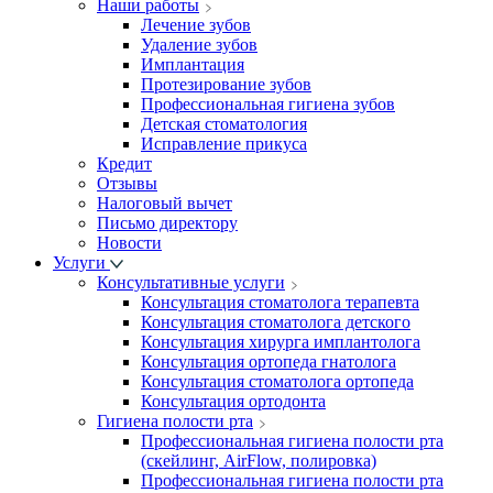
Наши работы
Лечение зубов
Удаление зубов
Имплантация
Протезирование зубов
Профессиональная гигиена зубов
Детская стоматология
Исправление прикуса
Кредит
Отзывы
Налоговый вычет
Письмо директору
Новости
Услуги
Консультативные услуги
Консультация стоматолога терапевта
Консультация стоматолога детского
Консультация хирурга имплантолога
Консультация ортопеда гнатолога
Консультация стоматолога ортопеда
Консультация ортодонта
Гигиена полости рта
Профессиональная гигиена полости рта
(скейлинг, AirFlow, полировка)
Профессиональная гигиена полости рта