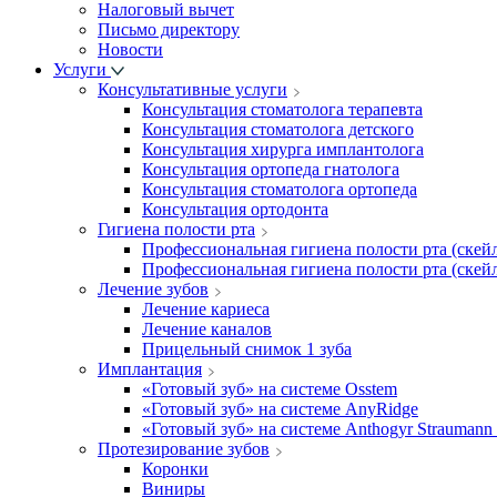
Налоговый вычет
Письмо директору
Новости
Услуги
Консультативные услуги
Консультация стоматолога терапевта
Консультация стоматолога детского
Консультация хирурга имплантолога
Консультация ортопеда гнатолога
Консультация стоматолога ортопеда
Консультация ортодонта
Гигиена полости рта
Профессиональная гигиена полости рта (скейл
Профессиональная гигиена полости рта (скейл
Лечение зубов
Лечение кариеса
Лечение каналов
Прицельный снимок 1 зуба
Имплантация
«Готовый зуб» на системе Osstem
«Готовый зуб» на системе AnyRidge
«Готовый зуб» на системе Anthogyr Straumann
Протезирование зубов
Коронки
Виниры