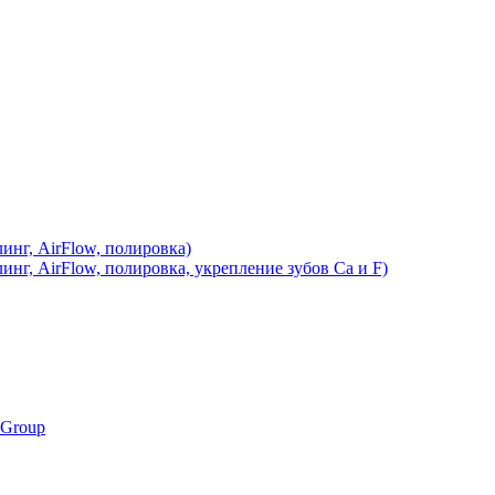
инг, AirFlow, полировка)
инг, AirFlow, полировка, укрепление зубов Ca и F)
 Group