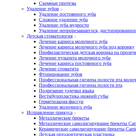
Съемные протезы
Удаление зубов
Удаление постоянного зуба
Сложное удаление зуба
Удаление зуба мудрости
Удаление непрорезавшегося, дистопированног
Детская стоматология
Лечение кариеса молочного зуба
Лечение кариеса молочного зуба под коронку
Профилактическая детская коронка на пролеч
Лечение пульпита молочного зуба
Лечение кариеса постоянного зуба
Лечение стоматита
Фторирование зубов
Профессиональная гигиена полости рта мол
Профессиональная гигиена полости рта
Подрезание уздечки языка
Вестибулопластика нижней губы
Герметизация фиссур
Удаление молочного зуба
Исправление прикуса
Металлические брекеты
Металлические самолигирующие брекеты Carr
Керамические самолигирующие брекеты Carrie
Детская ортодонтическая пластинка