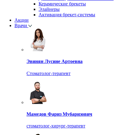
Керамические брекеты
Элайнеры
Активация брекет-системы
Акции
Врачи
Эвинян Лусине Артоевна
Стоматолог-терапевт
Мамедов Фариз Мубаризович
стоматолог-хирург-терапевт