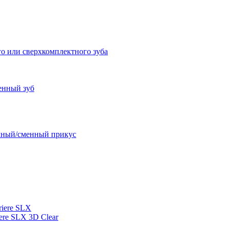
о или сверхкомплектного зуба
енный зуб
очный/сменный прикус
iere SLX
re SLX 3D Clear