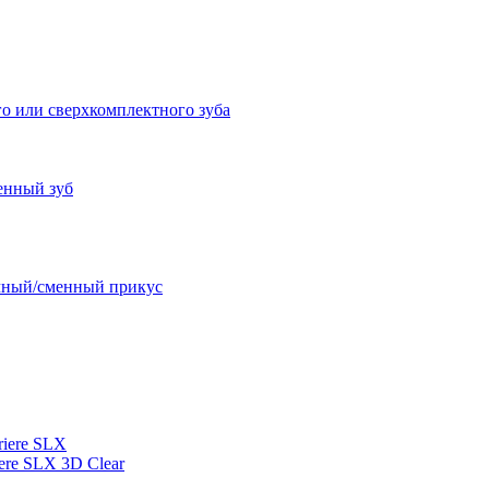
о или сверхкомплектного зуба
енный зуб
очный/сменный прикус
iere SLX
re SLX 3D Clear