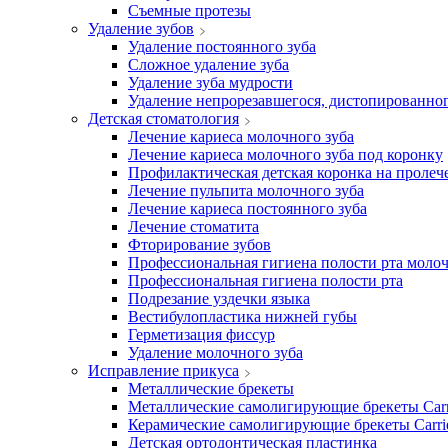
Съемные протезы
Удаление зубов
Удаление постоянного зуба
Сложное удаление зуба
Удаление зуба мудрости
Удаление непрорезавшегося, дистопированног
Детская стоматология
Лечение кариеса молочного зуба
Лечение кариеса молочного зуба под коронку
Профилактическая детская коронка на пролеч
Лечение пульпита молочного зуба
Лечение кариеса постоянного зуба
Лечение стоматита
Фторирование зубов
Профессиональная гигиена полости рта мол
Профессиональная гигиена полости рта
Подрезание уздечки языка
Вестибулопластика нижней губы
Герметизация фиссур
Удаление молочного зуба
Исправление прикуса
Металлические брекеты
Металлические самолигирующие брекеты Carr
Керамические самолигирующие брекеты Carrie
Детская ортодонтическая пластинка