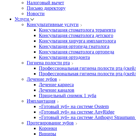
Налоговый вычет
Письмо директору
Новости
Услуги
Консультативные услуги
Консультация стоматолога терапевта
Консультация стоматолога детского
Консультация хирурга имплантолога
Консультация ортопеда гнатолога
Консультация стоматолога ортопеда
Консультация ортодонта
Гигиена полости рта
Профессиональная гигиена полости рта (скейл
Профессиональная гигиена полости рта (скейл
Лечение зубов
Лечение кариеса
Лечение каналов
Прицельный снимок 1 зуба
Имплантация
«Готовый зуб» на системе Osstem
«Готовый зуб» на системе AnyRidge
«Готовый зуб» на системе Anthogyr Straumann
Протезирование зубов
Коронки
Виниры