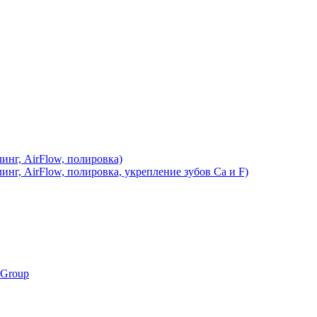
инг, AirFlow, полировка)
инг, AirFlow, полировка, укрепление зубов Ca и F)
 Group