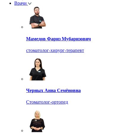
Врачи
Мамедов Фариз Мубаризович
стоматолог-хирург-терапевт
Черных Анна Семёновна
Стоматолог-ортопед