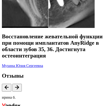
Восстановление жевательной функции
при помощи имплантатов AnyRidge в
области зубов 35, 36. Достигнута
остеоинтеграция
Мухина Юлия Сергеевна
Отзывы
ирина б.
с