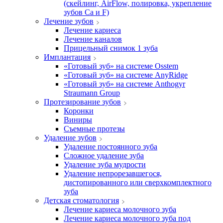
(скейлинг, AirFlow, полировка, укрепление
зубов Ca и F)
Лечение зубов
Лечение кариеса
Лечение каналов
Прицельный снимок 1 зуба
Имплантация
«Готовый зуб» на системе Osstem
«Готовый зуб» на системе AnyRidge
«Готовый зуб» на системе Anthogyr
Straumann Group
Протезирование зубов
Коронки
Виниры
Съемные протезы
Удаление зубов
Удаление постоянного зуба
Сложное удаление зуба
Удаление зуба мудрости
Удаление непрорезавшегося,
дистопированного или сверхкомплектного
зуба
Детская стоматология
Лечение кариеса молочного зуба
Лечение кариеса молочного зуба под