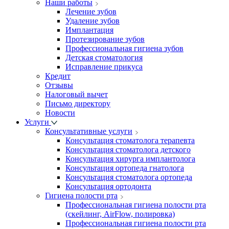
Наши работы
Лечение зубов
Удаление зубов
Имплантация
Протезирование зубов
Профессиональная гигиена зубов
Детская стоматология
Исправление прикуса
Кредит
Отзывы
Налоговый вычет
Письмо директору
Новости
Услуги
Консультативные услуги
Консультация стоматолога терапевта
Консультация стоматолога детского
Консультация хирурга имплантолога
Консультация ортопеда гнатолога
Консультация стоматолога ортопеда
Консультация ортодонта
Гигиена полости рта
Профессиональная гигиена полости рта
(скейлинг, AirFlow, полировка)
Профессиональная гигиена полости рта