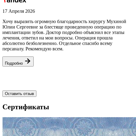
17 Апреля 2026
1
Хочу выразить огромную благодарность хирургу Мухиной
Н
Юлии Сергеевне за блестяще проведенную операцию по
д
имплантации зубов. Доктор подробно объяснил все этапы
д
лечения, ответил на мои вопросы. Операция прошла
о
абсолютно безболезненно. Отдельное спасибо всему
д
персаналу. Рекомендую всем.
р
Подробно
Оставить отзыв
Сертификаты