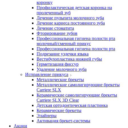
коронку
Профилактическая детская коронка на
пролеченный зуб
Лечение пульпита молочного зуба
Лечение кариеса постоянного зуба
Лечение стоматита
Фторирование зубов
Профессиональная гигиена полости рта
молочный/сменный прикус
Профессиональная гигиена полости рта
Подрезание уздечки языка
Вестибулопластика нижней губы
Герметизация фиссур
Удаление молочного зуба
Исправление прикуса
Металлические брекеты
Металлические самолигирующие брекеты
Carriere SLX
Керамические самолигирующие брекеты
Carriere SLX 3D Clear
Детская ортодонтическая пластинка
Керамические брекеты
Элайнеры
Активация брекет-системы
Акции