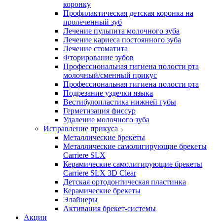
коронку
Профилактическая детская коронка на
пролеченный зуб
Лечение пульпита молочного зуба
Лечение кариеса постоянного зуба
Лечение стоматита
Фторирование зубов
Профессиональная гигиена полости рта
молочный/сменный прикус
Профессиональная гигиена полости рта
Подрезание уздечки языка
Вестибулопластика нижней губы
Герметизация фиссур
Удаление молочного зуба
Исправление прикуса
Металлические брекеты
Металлические самолигирующие брекеты
Carriere SLX
Керамические самолигирующие брекеты
Carriere SLX 3D Clear
Детская ортодонтическая пластинка
Керамические брекеты
Элайнеры
Активация брекет-системы
Акции