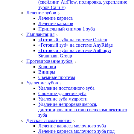
(скейлинг, AirFlow, полировка, укрепление
зубов Ca и F)
Лечение зубов
Лечение кариеса
Лечение каналов
Прицельный снимок 1 зуба
Имплантация
«Готовый зуб» на системе Osstem
«Готовый зуб» на системе AnyRidge
«Готовый зуб» на системе Anthogyr
Straumann Group
Протезирование зубов
Коронки
Виниры
Съемные протезы
Удаление зубов
Удаление постоянного зуба
Сложное удаление зуба
Удаление зуба мудрости
Удаление непрорезавшегося,
дистопированного или сверхкомплектного
зуба
Детская стоматология
Лечение кариеса молочного зуба
Лечение кариеса молочного зуба под