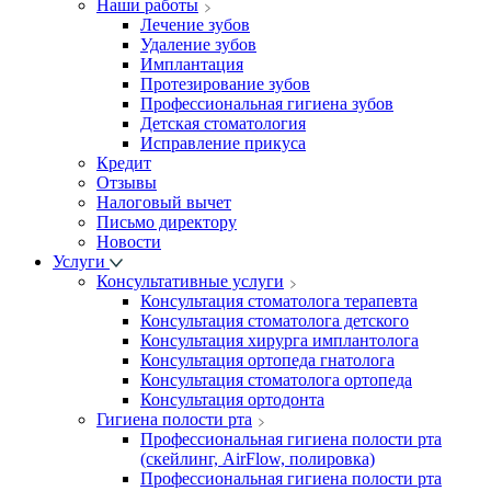
Наши работы
Лечение зубов
Удаление зубов
Имплантация
Протезирование зубов
Профессиональная гигиена зубов
Детская стоматология
Исправление прикуса
Кредит
Отзывы
Налоговый вычет
Письмо директору
Новости
Услуги
Консультативные услуги
Консультация стоматолога терапевта
Консультация стоматолога детского
Консультация хирурга имплантолога
Консультация ортопеда гнатолога
Консультация стоматолога ортопеда
Консультация ортодонта
Гигиена полости рта
Профессиональная гигиена полости рта
(скейлинг, AirFlow, полировка)
Профессиональная гигиена полости рта