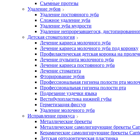
Съемные протезы
Удаление зубов
Удаление постоянного зуба
Сложное удаление зуба
Удаление зуба мудрости
Удаление непрорезавшегося, дистопированног
Детская стоматология
Лечение кариеса молочного зуба
Лечение кариеса молочного зуба под коронку
Профилактическая детская коронка на пролеч
Лечение пульпита молочного зуба
Лечение кариеса постоянного зуба
Лечение стоматита
Фторирование зубов
Профессиональная гигиена полости рта мол
Профессиональная гигиена полости рта
Подрезание уздечки языка
Вестибулопластика нижней губы
Герметизация фиссур
Удаление молочного зуба
Исправление прикуса
Металлические брекеты
Металлические самолигирующие брекеты Carr
Керамические самолигирующие брекеты Carrie
Детская ортодонтическая пластинка