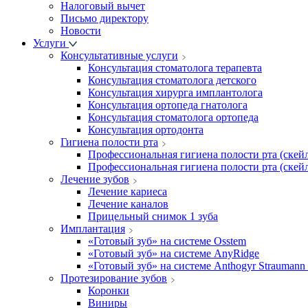
Налоговый вычет
Письмо директору
Новости
Услуги
Консультативные услуги
Консультация стоматолога терапевта
Консультация стоматолога детского
Консультация хирурга имплантолога
Консультация ортопеда гнатолога
Консультация стоматолога ортопеда
Консультация ортодонта
Гигиена полости рта
Профессиональная гигиена полости рта (скейл
Профессиональная гигиена полости рта (скейл
Лечение зубов
Лечение кариеса
Лечение каналов
Прицельный снимок 1 зуба
Имплантация
«Готовый зуб» на системе Osstem
«Готовый зуб» на системе AnyRidge
«Готовый зуб» на системе Anthogyr Straumann
Протезирование зубов
Коронки
Виниры