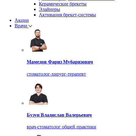
Керамические брекеты
Элайнеры
Активация брекет-системы
Акции
Врачи
Мамедов Фариз Мубаризович
стоматолог-хирург-терапевт
Бузун Владислав Валерьевич
врач-стоматолог общей практики