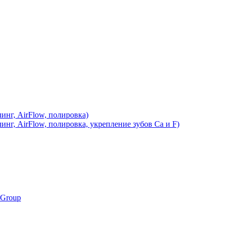
инг, AirFlow, полировка)
инг, AirFlow, полировка, укрепление зубов Ca и F)
 Group