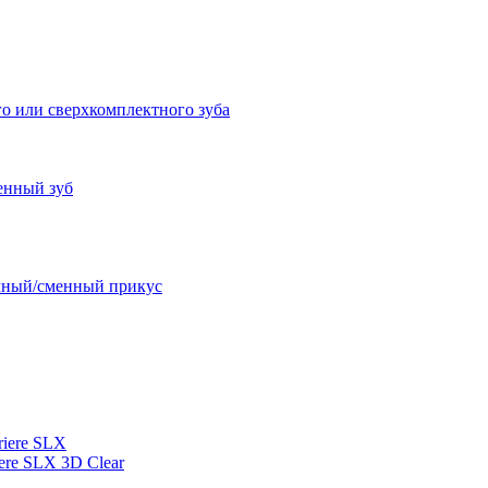
о или сверхкомплектного зуба
енный зуб
очный/сменный прикус
iere SLX
re SLX 3D Clear