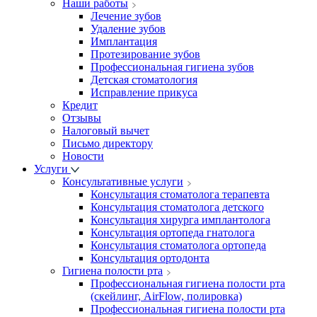
Наши работы
Лечение зубов
Удаление зубов
Имплантация
Протезирование зубов
Профессиональная гигиена зубов
Детская стоматология
Исправление прикуса
Кредит
Отзывы
Налоговый вычет
Письмо директору
Новости
Услуги
Консультативные услуги
Консультация стоматолога терапевта
Консультация стоматолога детского
Консультация хирурга имплантолога
Консультация ортопеда гнатолога
Консультация стоматолога ортопеда
Консультация ортодонта
Гигиена полости рта
Профессиональная гигиена полости рта
(скейлинг, AirFlow, полировка)
Профессиональная гигиена полости рта