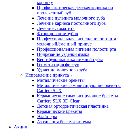
коронку
Профилактическая детская коронка на
пролеченный зуб
Лечение пульпита молочного зуба
Лечение кариеса постоянного зуба
Лечение стоматита
Фторирование зубов
Профессиональная гигиена полости рта
молочный/сменный прикус
Профессиональная гигиена полости рта
Подрезание уздечки языка
Вестибулопластика нижней губы
Герметизация фиссур
Удаление молочного зуба
Исправление прикуса
Металлические брекеты
Металлические самолигирующие брекеты
Carriere SLX
Керамические самолигирующие брекеты
Carriere SLX 3D Clear
Детская ортодонтическая пластинка
Керамические брекеты
Элайнеры
Активация брекет-системы
Акции