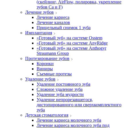
(скейлинг, AirFlow, полировка, укрепление
зубов Ca и F)
Лечение зубов
Лечение кариеса
Лечение каналов
Прицельный снимок 1 зуба
Имплантация
«Готовый зуб» на системе Osstem
«Готовый зуб» на системе AnyRidge
«Готовый зуб» на системе Anthogyr
Straumann Group
Протезирование зубов
Коронки
Виниры
Съемные протезы
Удаление зубов
Удаление постоянного зуба
Сложное удаление зуба
Удаление зуба мудрости
Удаление непрорезавшегося,
дистопированного или сверхкомплектного
зуба
Детская стоматология
Лечение кариеса молочного зуба
Лечение кариеса молочного зуба под